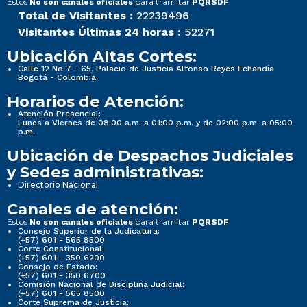
Estos
para tramitar
No son canales oficiales
PQRSDF
Total de Visitantes :
22239496
Visitantes Últimas 24 horas :
52271
Ubicación Altas Cortes:
Calle 12 No 7 - 65, Palacio de Justicia Alfonso Reyes Echandía
Bogotá - Colombia
Horarios de Atención:
Atención Presencial:
Lunes a Viernes de 08:00 a.m. a 01:00 p.m. y de 02:00 p.m. a 05:00
p.m.
Ubicación de Despachos Judiciales
y Sedes administrativas:
Directorio Nacional
Canales de atención:
Estos
para tramitar
No son canales oficiales
PQRSDF
Consejo Superior de la Judicatura:
(+57) 601 - 565 8500
Corte Constitucional:
(+57) 601 - 350 6200
Consejo de Estado:
(+57) 601 - 350 6700
Comisión Nacional de Disciplina Judicial:
(+57) 601 - 565 8500
Corte Suprema de Justicia: