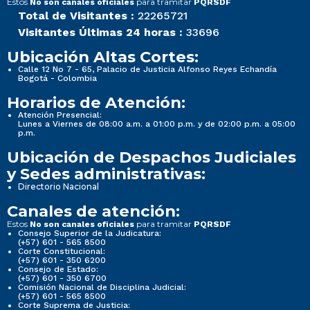
Estos
para tramitar
No son canales oficiales
PQRSDF
Total de Visitantes :
22265721
Visitantes Últimas 24 horas :
33696
Ubicación Altas Cortes:
Calle 12 No 7 - 65, Palacio de Justicia Alfonso Reyes Echandía
Bogotá - Colombia
Horarios de Atención:
Atención Presencial:
Lunes a Viernes de 08:00 a.m. a 01:00 p.m. y de 02:00 p.m. a 05:00
p.m.
Ubicación de Despachos Judiciales
y Sedes administrativas:
Directorio Nacional
Canales de atención:
Estos
para tramitar
No son canales oficiales
PQRSDF
Consejo Superior de la Judicatura:
(+57) 601 - 565 8500
Corte Constitucional:
(+57) 601 - 350 6200
Consejo de Estado:
(+57) 601 - 350 6700
Comisión Nacional de Disciplina Judicial:
(+57) 601 - 565 8500
Corte Suprema de Justicia: