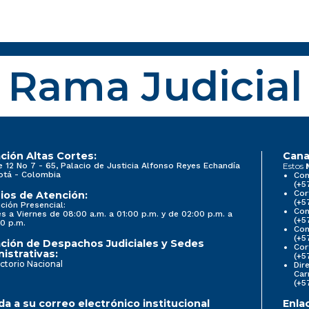
Rama Judicial
ción Altas Cortes:
Cana
e 12 No 7 - 65, Palacio de Justicia Alfonso Reyes Echandía
Estos
otá - Colombia
Con
(+5
Cor
ios de Atención:
(+5
ción Presencial:
Con
s a Viernes de 08:00 a.m. a 01:00 p.m. y de 02:00 p.m. a
(+5
0 p.m.
Com
(+5
ción de Despachos Judiciales y Sedes
Cor
istrativas:
(+5
ctorio Nacional
Dir
Car
(+5
a a su correo electrónico institucional
Enla