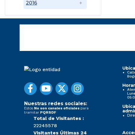
2016
Ubica
Call
Bog
Horar
Aten
Lune
05:0
Nuestras redes sociales:
Ubica
Estos
para
No son canales oficiales
admin
tramitar
PQRSDF
Dire
Total de Visitantes :
22245578
Visitantes Últimas 24
Acced