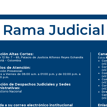
Rama Judicial
ción Altas Cortes:
Cana
e 12 No 7 - 65, Palacio de Justicia Alfonso Reyes Echandía
Estos
otá - Colombia
Con
(+5
Cor
ios de Atención:
(+5
ción Presencial:
Con
s a Viernes de 08:00 a.m. a 01:00 p.m. y de 02:00 p.m. a
(+5
0 p.m.
Com
(+5
ción de Despachos Judiciales y Sedes
Cor
istrativas:
(+5
ctorio Nacional
Dir
Car
(+5
a a su correo electrónico institucional
Enla