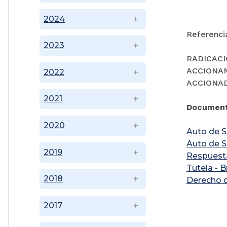
2024
Referenci
2023
RADICACIÓ
ACCIONAN
2022
ACCIONAD
2021
Document
2020
Auto de S
Auto de S
2019
Respuesta
Tutela - 
2018
Derecho d
2017