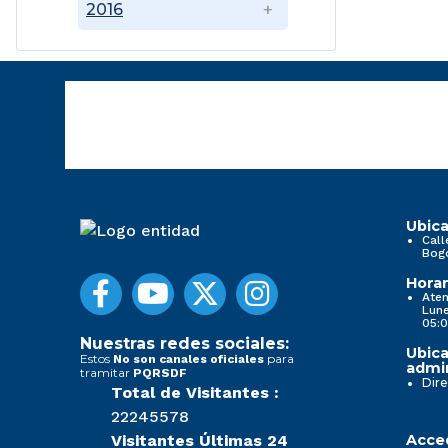
2016
Ubica
Call
Bog
Horar
Aten
Lune
05:0
Nuestras redes sociales:
Ubica
Estos
para
No son canales oficiales
admin
tramitar
PQRSDF
Dire
Total de Visitantes :
22245578
Visitantes Últimas 24
Acced