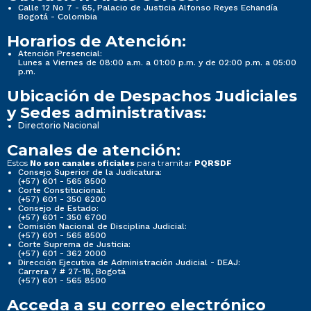
Calle 12 No 7 - 65, Palacio de Justicia Alfonso Reyes Echandía
Bogotá - Colombia
Horarios de Atención:
Atención Presencial:
Lunes a Viernes de 08:00 a.m. a 01:00 p.m. y de 02:00 p.m. a 05:00
p.m.
Ubicación de Despachos Judiciales
y Sedes administrativas:
Directorio Nacional
Canales de atención:
Estos
para tramitar
No son canales oficiales
PQRSDF
Consejo Superior de la Judicatura:
(+57) 601 - 565 8500
Corte Constitucional:
(+57) 601 - 350 6200
Consejo de Estado:
(+57) 601 - 350 6700
Comisión Nacional de Disciplina Judicial:
(+57) 601 - 565 8500
Corte Suprema de Justicia:
(+57) 601 - 362 2000
Dirección Ejecutiva de Administración Judicial - DEAJ:
Carrera 7 # 27-18, Bogotá
(+57) 601 - 565 8500
Acceda a su correo electrónico