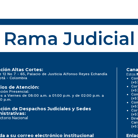
Rama Judicial
ción Altas Cortes:
Cana
e 12 No 7 - 65, Palacio de Justicia Alfonso Reyes Echandía
Estos
otá - Colombia
Con
(+5
Cor
ios de Atención:
(+5
ción Presencial:
Con
s a Viernes de 08:00 a.m. a 01:00 p.m. y de 02:00 p.m. a
(+5
0 p.m.
Com
(+5
ción de Despachos Judiciales y Sedes
Cor
istrativas:
(+5
ctorio Nacional
Dir
Car
(+5
a a su correo electrónico institucional
Enla