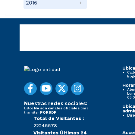
2016
Ubica
Call
Bog
Horar
Aten
Lune
05:0
Nuestras redes sociales:
Ubica
Estos
para
No son canales oficiales
admin
tramitar
PQRSDF
Dire
Total de Visitantes :
22245578
Visitantes Últimas 24
Acced