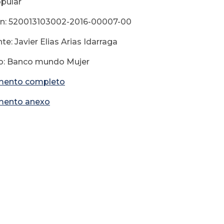
pular
ón: 520013103002-2016-00007-00
e: Javier Elias Arias Idarraga
o: Banco mundo Mujer
ento completo
ento anexo