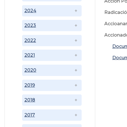
Acción Po
2024
Radicaci
Accioanant
2023
Accionad
2022
Docum
2021
Docum
2020
2019
2018
2017