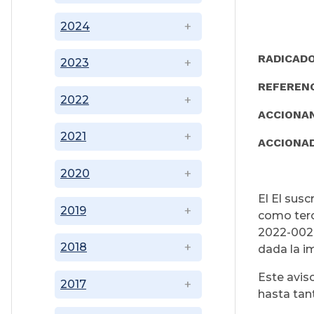
2024
RADICADO
2023
REFERENC
2022
ACCIONA
2021
ACCIONAD
2020
El El sus
2019
como terc
2022-0024
2018
dada la i
Este avis
2017
hasta tant