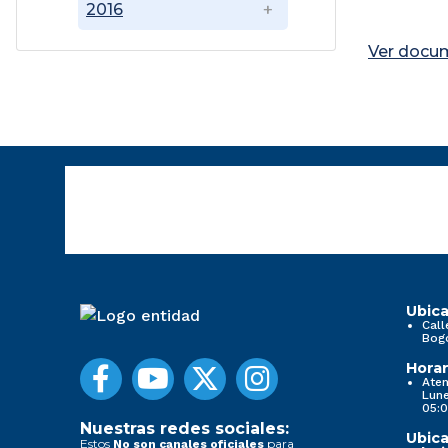
2016
Ver docu
Ubica
Call
Bog
Horar
Aten
Lune
05:0
Nuestras redes sociales:
Ubica
Estos
para
No son canales oficiales