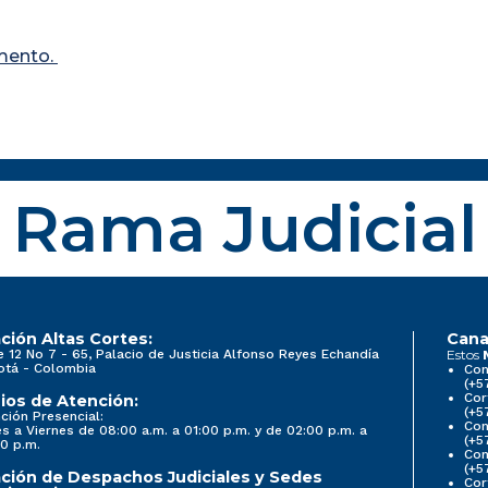
mento.
Rama Judicial
ción Altas Cortes:
Cana
e 12 No 7 - 65, Palacio de Justicia Alfonso Reyes Echandía
Estos
otá - Colombia
Con
(+5
Cor
ios de Atención:
(+5
ción Presencial:
Con
s a Viernes de 08:00 a.m. a 01:00 p.m. y de 02:00 p.m. a
(+5
0 p.m.
Com
(+5
ción de Despachos Judiciales y Sedes
Cor