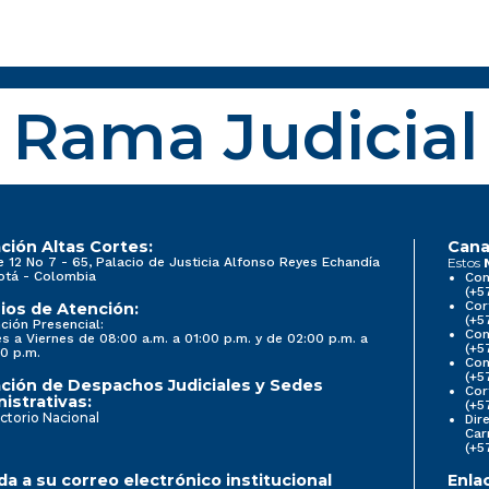
Rama Judicial
ción Altas Cortes:
Cana
e 12 No 7 - 65, Palacio de Justicia Alfonso Reyes Echandía
Estos
otá - Colombia
Con
(+5
Cor
ios de Atención:
(+5
ción Presencial:
Con
s a Viernes de 08:00 a.m. a 01:00 p.m. y de 02:00 p.m. a
(+5
0 p.m.
Com
(+5
ción de Despachos Judiciales y Sedes
Cor
istrativas:
(+5
ctorio Nacional
Dir
Car
(+5
a a su correo electrónico institucional
Enla