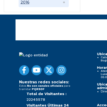
2016
Ubica
Call
Bog
Horar
Aten
Lune
05:0
Nuestras redes sociales:
Ubica
Estos
para
No son canales oficiales
admin
tramitar
PQRSDF
Dire
Total de Visitantes :
22245578
Visitantes Últimas 24
Acced