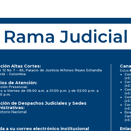
Rama Judicial
ción Altas Cortes:
Cana
e 12 No 7 - 65, Palacio de Justicia Alfonso Reyes Echandía
Estos
otá - Colombia
Con
(+5
Cor
ios de Atención:
(+5
ción Presencial:
Con
s a Viernes de 08:00 a.m. a 01:00 p.m. y de 02:00 p.m. a
(+5
0 p.m.
Com
(+5
ción de Despachos Judiciales y Sedes
Cor
istrativas:
(+5
ctorio Nacional
Dir
Car
(+5
a a su correo electrónico institucional
Enla