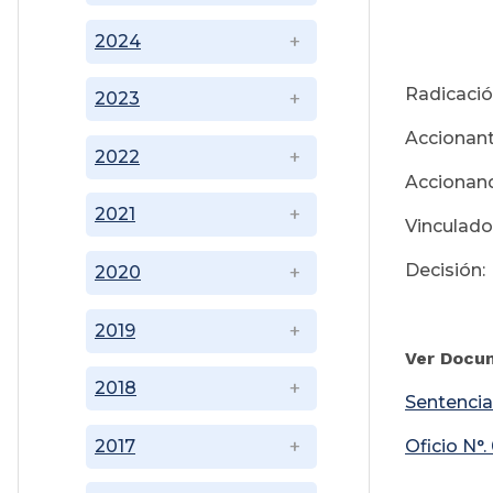
2024
Radicaci
2023
Accionant
2022
Accionand
2021
Vinculado
Decisión
2020
2019
Ver Docu
2018
Sentencia
Oficio N°.
2017