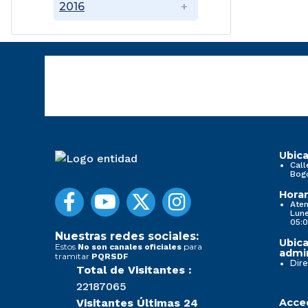
2016
Ubica
Call
Bog
Horar
Aten
Lune
05:0
Nuestras redes sociales:
Ubica
Estos
para
No son canales oficiales
admin
tramitar
PQRSDF
Dire
Total de Visitantes :
22187065
Visitantes Últimas 24
Acced