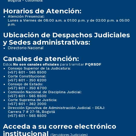
Bogotá - Colombia
Horarios de Atención:
Atención Presencial:
Lunes a Viernes de 08:00 a.m. a 01:00 p.m. y de 02:00 p.m. a 05:00
p.m.
Ubicación de Despachos Judiciales
y Sedes administrativas:
Directorio Nacional
Canales de atención:
Estos
para tramitar
No son canales oficiales
PQRSDF
Consejo Superior de la Judicatura:
(+57) 601 - 565 8500
Corte Constitucional:
(+57) 601 - 350 6200
Consejo de Estado:
(+57) 601 - 350 6700
Comisión Nacional de Disciplina Judicial:
(+57) 601 - 565 8500
Corte Suprema de Justicia:
(+57) 601 - 362 2000
Dirección Ejecutiva de Administración Judicial - DEAJ:
Carrera 7 # 27-18, Bogotá
(+57) 601 - 565 8500
Acceda a su correo electrónico
institucional
(Servidores Judiciales)