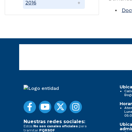
2016
Doc
Ubica
Call
Bog
Horar
Aten
Lune
05:0
Nuestras redes sociales:
Ubica
Estos
para
No son canales oficiales
admin
tramitar
PQRSDF