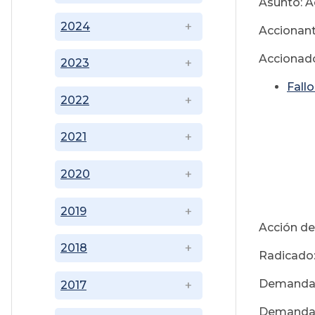
Asunto: A
2024
Accionant
Accionado
2023
Fall
2022
2021
01 
2020
2019
Acción de
2018
Radicado
Demandan
2017
Demandado