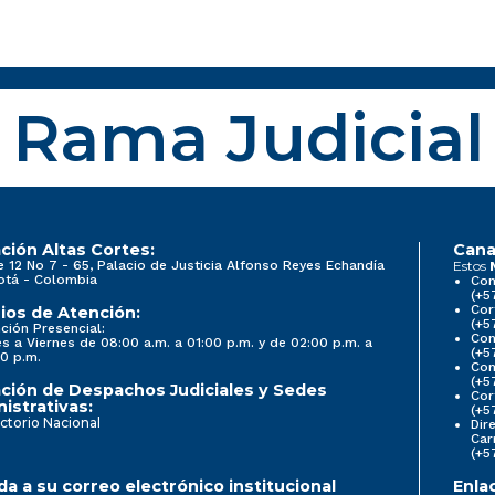
Rama Judicial
ción Altas Cortes:
Cana
e 12 No 7 - 65, Palacio de Justicia Alfonso Reyes Echandía
Estos
otá - Colombia
Con
(+5
Cor
ios de Atención:
(+5
ción Presencial:
Con
s a Viernes de 08:00 a.m. a 01:00 p.m. y de 02:00 p.m. a
(+5
0 p.m.
Com
(+5
ción de Despachos Judiciales y Sedes
Cor
istrativas:
(+5
ctorio Nacional
Dir
Car
(+5
a a su correo electrónico institucional
Enla