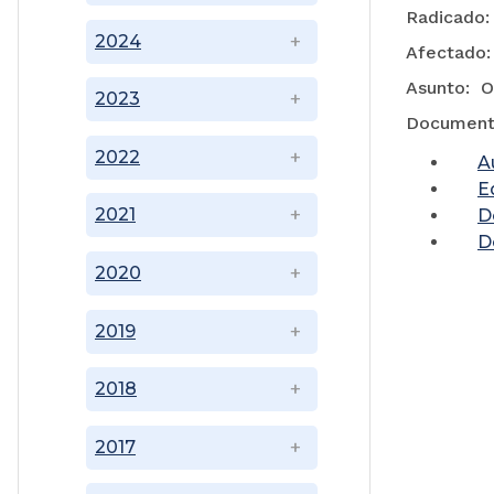
Radicado:
2024
Afectado: 
Asunt
2023
Document
2022
A
E
2021
D
D
2020
2019
2018
2017