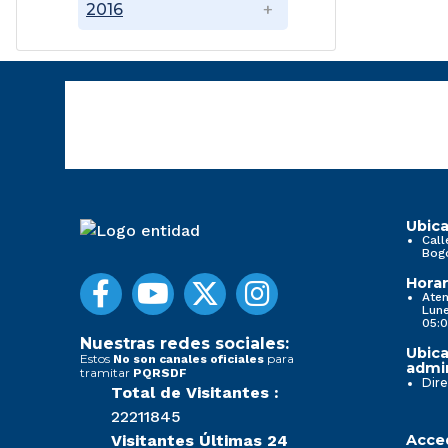
2016
Ubica
Call
Bog
Horar
Aten
Lune
05:0
Nuestras redes sociales:
Ubica
Estos
para
No son canales oficiales
admin
tramitar
PQRSDF
Dire
Total de Visitantes :
22211845
Visitantes Últimas 24
Acced