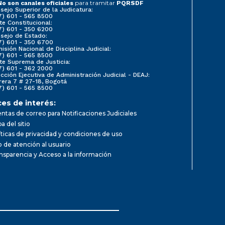
para tramitar
No son canales oficiales
PQRSDF
sejo Superior de la Judicatura:
7) 601 - 565 8500
te Constitucional:
7) 601 - 350 6200
sejo de Estado:
7) 601 - 350 6700
isión Nacional de Disciplina Judicial:
7) 601 - 565 8500
te Suprema de Justicia:
7) 601 - 362 2000
ección Ejecutiva de Administración Judicial - DEAJ:
rera 7 # 27-18, Bogotá
7) 601 - 565 8500
ces de interés:
ntas de correo para Notificaciones Judiciales
a del sitio
íticas de privacidad y condiciones de uso
io de atención al usuario
nsparencia y Acceso a la información