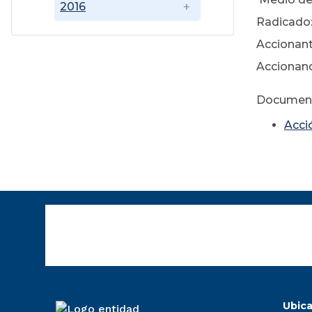
2016
Radicado:
Accionant
Accionand
Documen
Acci
Ubica