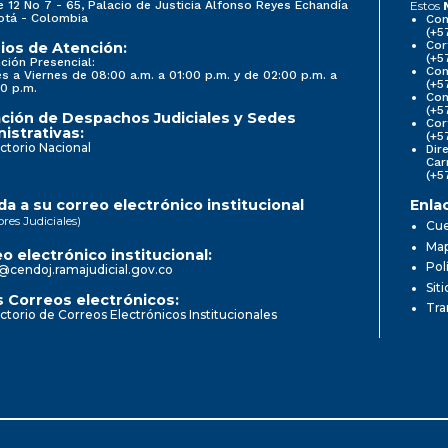
e 12 No 7 - 65, Palacio de Justicia Alfonso Reyes Echandía
Estos
otá - Colombia
Con
(+5
Cor
ios de Atención:
(+5
ción Presencial:
Con
s a Viernes de 08:00 a.m. a 01:00 p.m. y de 02:00 p.m. a
(+5
0 p.m.
Com
(+5
ción de Despachos Judiciales y Sedes
Cor
istrativas:
(+5
ctorio Nacional
Dir
Car
(+5
a a su correo electrónico institucional
Enla
ores Judiciales)
Cue
Map
o electrónico institucional:
Pol
@cendoj.ramajudicial.gov.co
Sit
 Correos electrónicos:
Tra
ctorio de Correos Electrónicos Institucionales