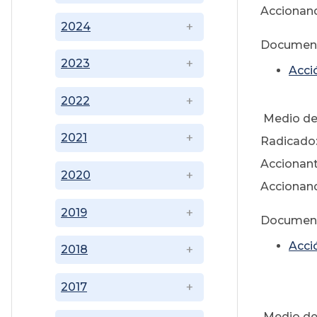
Accionand
2024
Documen
2023
Acci
2022
Medio de 
2021
Radicado:
Accionan
2020
Accionand
2019
Documen
Acci
2018
2017
Medio de 