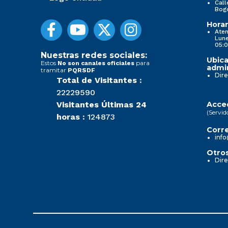
Call
Bog
Horar
Aten
Lune
05:0
Nuestras redes sociales:
Ubica
Estos
para
No son canales oficiales
admin
tramitar
PQRSDF
Dire
Total de Visitantes :
22229590
Visitantes Últimas 24
Acced
(Servid
horas :
124873
Corre
info
Otros
Dire