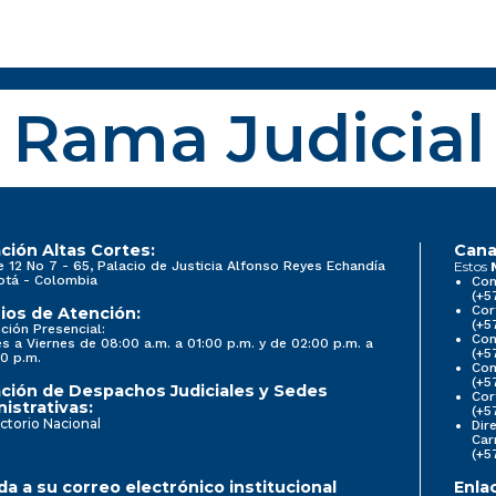
Rama Judicial
ción Altas Cortes:
Cana
e 12 No 7 - 65, Palacio de Justicia Alfonso Reyes Echandía
Estos
otá - Colombia
Con
(+5
Cor
ios de Atención:
(+5
ción Presencial:
Con
s a Viernes de 08:00 a.m. a 01:00 p.m. y de 02:00 p.m. a
(+5
0 p.m.
Com
(+5
ción de Despachos Judiciales y Sedes
Cor
istrativas:
(+5
ctorio Nacional
Dir
Car
(+5
a a su correo electrónico institucional
Enla