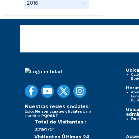
2016
Ubica
Call
Bog
Horar
Aten
Lune
05:0
Nuestras redes sociales:
Ubica
Estos
para
No son canales oficiales
admin
tramitar
PQRSDF
Dire
Total de Visitantes :
22191721
Visitantes Últimas 24
Acced