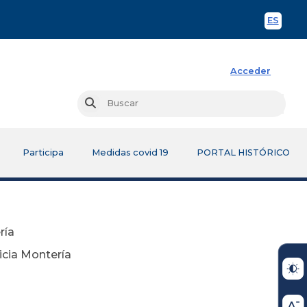
ES
Spani
Acceder
Busc
Buscar
Participa
Medidas covid 19
PORTAL HISTÓRICO
ría
icia Montería