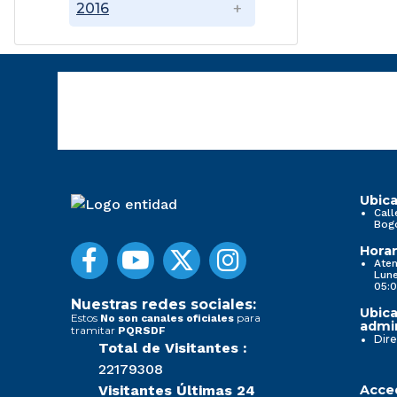
2016
Ubica
Call
Bog
Horar
Aten
Lune
05:0
Nuestras redes sociales:
Ubica
Estos
para
No son canales oficiales
admin
tramitar
PQRSDF
Dire
Total de Visitantes :
22179308
Visitantes Últimas 24
Acced