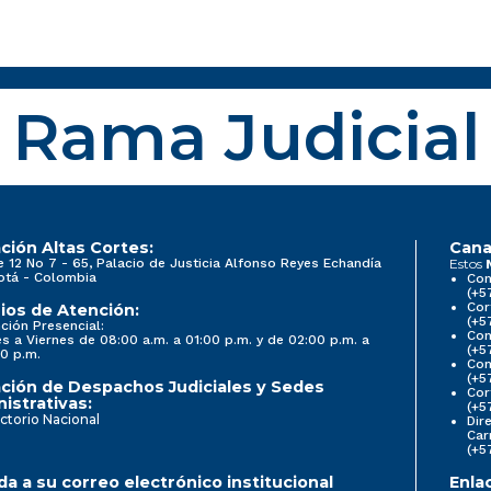
Rama Judicial
ción Altas Cortes:
Cana
e 12 No 7 - 65, Palacio de Justicia Alfonso Reyes Echandía
Estos
otá - Colombia
Con
(+5
Cor
ios de Atención:
(+5
ción Presencial:
Con
s a Viernes de 08:00 a.m. a 01:00 p.m. y de 02:00 p.m. a
(+5
0 p.m.
Com
(+5
ción de Despachos Judiciales y Sedes
Cor
istrativas:
(+5
ctorio Nacional
Dir
Car
(+5
a a su correo electrónico institucional
Enla