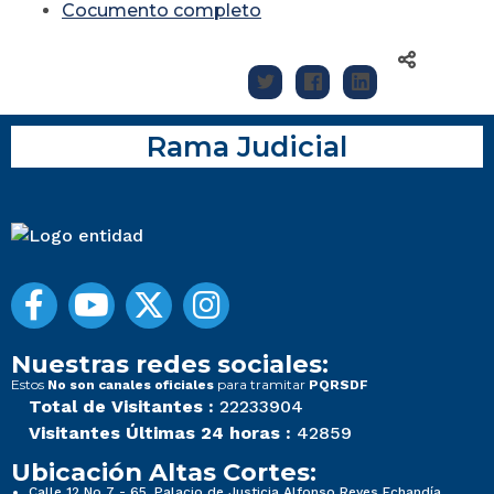
Cocumento completo
Rama Judicial
Nuestras redes sociales:
Estos
para tramitar
No son canales oficiales
PQRSDF
Total de Visitantes :
22233904
Visitantes Últimas 24 horas :
42859
Ubicación Altas Cortes:
Calle 12 No 7 - 65, Palacio de Justicia Alfonso Reyes Echandía