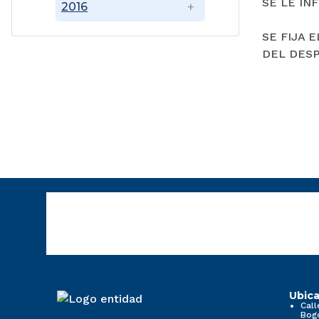
SE LE IN
2016
SE FIJA 
DEL DESP
Ubica
Call
Bog