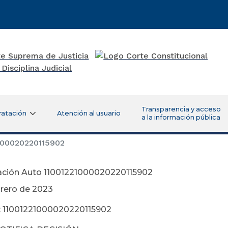
Transparencia y acceso
ratación
Atención al usuario
a la información pública
1000020220115902
cación Auto 11001221000020220115902
rero de 2023
: 11001221000020220115902