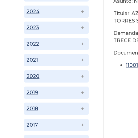
Asunto: 
2024
Titular:
TORRES 
2023
Demandad
TRECE D
2022
Documen
2021
1100
2020
2019
2018
2017