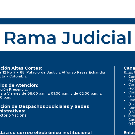
Rama Judicial
ción Altas Cortes:
Cana
e 12 No 7 - 65, Palacio de Justicia Alfonso Reyes Echandía
Estos
otá - Colombia
Con
(+5
Cor
ios de Atención:
(+5
ción Presencial:
Con
s a Viernes de 08:00 a.m. a 01:00 p.m. y de 02:00 p.m. a
(+5
0 p.m.
Com
(+5
ción de Despachos Judiciales y Sedes
Cor
istrativas:
(+5
ctorio Nacional
Dir
Car
(+5
a a su correo electrónico institucional
Enla