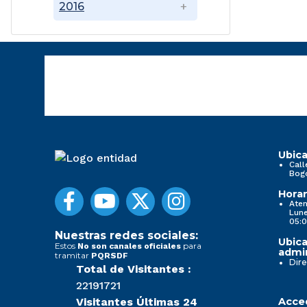
2016
Ubica
Call
Bog
Horar
Aten
Lune
05:0
Nuestras redes sociales:
Ubica
Estos
para
No son canales oficiales
admin
tramitar
PQRSDF
Dire
Total de Visitantes :
22191721
Visitantes Últimas 24
Acced