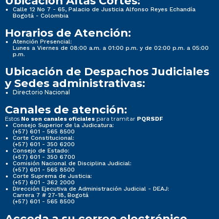
Ubicación Altas Cortes:
Calle 12 No 7 - 65, Palacio de Justicia Alfonso Reyes Echandía
Bogotá - Colombia
Horarios de Atención:
Atención Presencial:
Lunes a Viernes de 08:00 a.m. a 01:00 p.m. y de 02:00 p.m. a 05:00
p.m.
Ubicación de Despachos Judiciales
y Sedes administrativas:
Directorio Nacional
Canales de atención:
Estos
para tramitar
No son canales oficiales
PQRSDF
Consejo Superior de la Judicatura:
(+57) 601 - 565 8500
Corte Constitucional:
(+57) 601 - 350 6200
Consejo de Estado:
(+57) 601 - 350 6700
Comisión Nacional de Disciplina Judicial:
(+57) 601 - 565 8500
Corte Suprema de Justicia:
(+57) 601 - 362 2000
Dirección Ejecutiva de Administración Judicial - DEAJ:
Carrera 7 # 27-18, Bogotá
(+57) 601 - 565 8500
Acceda a su correo electrónico