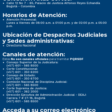
Calle 12 No 7 - 65, Palacio de Justicia Alfonso Reyes Echandía
Bogotá - Colombia
Horarios de Atención:
Atención Presencial:
Lunes a Viernes de 08:00 a.m. a 01:00 p.m. y de 02:00 p.m. a 05:00
p.m.
Ubicación de Despachos Judiciales
y Sedes administrativas:
Directorio Nacional
Canales de atención:
Estos
para tramitar
No son canales oficiales
PQRSDF
Consejo Superior de la Judicatura:
(+57) 601 - 565 8500
Corte Constitucional:
(+57) 601 - 350 6200
Consejo de Estado:
(+57) 601 - 350 6700
Comisión Nacional de Disciplina Judicial:
(+57) 601 - 565 8500
Corte Suprema de Justicia:
(+57) 601 - 362 2000
Dirección Ejecutiva de Administración Judicial - DEAJ:
Carrera 7 # 27-18, Bogotá
(+57) 601 - 565 8500
Acceda a su correo electrónico