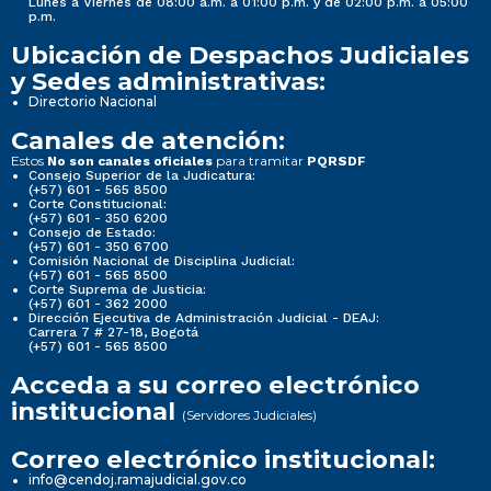
Lunes a Viernes de 08:00 a.m. a 01:00 p.m. y de 02:00 p.m. a 05:00
p.m.
Ubicación de Despachos Judiciales
y Sedes administrativas:
Directorio Nacional
Canales de atención:
Estos
para tramitar
No son canales oficiales
PQRSDF
Consejo Superior de la Judicatura:
(+57) 601 - 565 8500
Corte Constitucional:
(+57) 601 - 350 6200
Consejo de Estado:
(+57) 601 - 350 6700
Comisión Nacional de Disciplina Judicial:
(+57) 601 - 565 8500
Corte Suprema de Justicia:
(+57) 601 - 362 2000
Dirección Ejecutiva de Administración Judicial - DEAJ:
Carrera 7 # 27-18, Bogotá
(+57) 601 - 565 8500
Acceda a su correo electrónico
institucional
(Servidores Judiciales)
Correo electrónico institucional:
info@cendoj.ramajudicial.gov.co