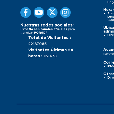
Bog
Horar
Aten
Lune
05:0
Nuestras redes sociales:
Ubica
Estos
para
No son canales oficiales
admin
tramitar
PQRSDF
Dire
Total de Visitantes :
22187065
Visitantes Últimas 24
Acced
(Servid
horas :
161473
Corre
info
Otros
Dire