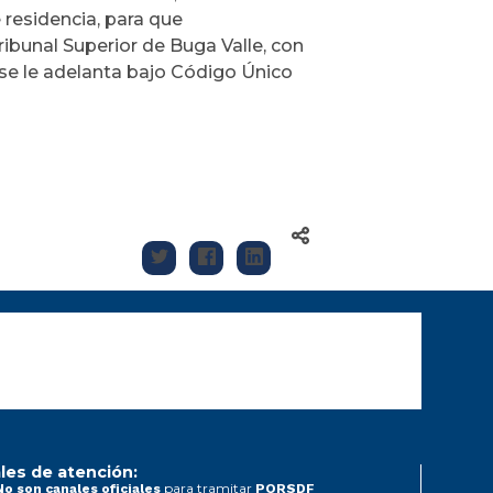
e residencia, para que
bunal Superior de Buga Valle, con
ue se le adelanta bajo Código Único
les de atención:
para tramitar
No son canales oficiales
PQRSDF