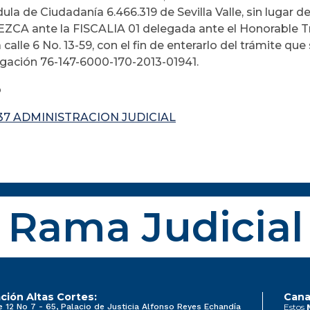
ula de Ciudadanía 6.466.319 de Sevilla Valle, sin lugar d
A ante la FISCALIA 01 delegada ante el Honorable Tri
 calle 6 No. 13-59, con el fin de enterarlo del trámite q
igación 76-147-6000-170-2013-01941.
o
37 ADMINISTRACION JUDICIAL
Rama Judicial
ción Altas Cortes:
Cana
e 12 No 7 - 65, Palacio de Justicia Alfonso Reyes Echandía
Estos