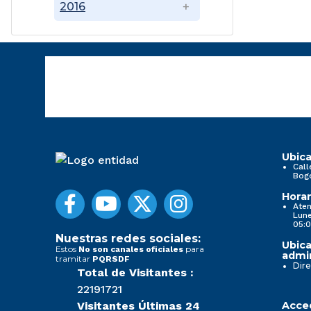
2016
Ubica
Call
Bog
Horar
Aten
Lune
05:0
Nuestras redes sociales:
Ubica
Estos
para
No son canales oficiales
admin
tramitar
PQRSDF
Dire
Total de Visitantes :
22191721
Visitantes Últimas 24
Acced