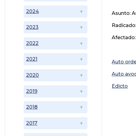
2024
Asunto: 
Radicado:
2023
Afectado:
2022
2021
Auto ord
Auto avo
2020
Edicto
2019
2018
2017