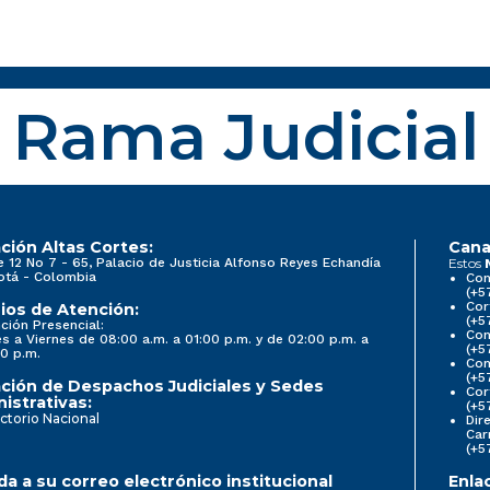
Rama Judicial
ción Altas Cortes:
Cana
e 12 No 7 - 65, Palacio de Justicia Alfonso Reyes Echandía
Estos
otá - Colombia
Con
(+5
Cor
ios de Atención:
(+5
ción Presencial:
Con
s a Viernes de 08:00 a.m. a 01:00 p.m. y de 02:00 p.m. a
(+5
0 p.m.
Com
(+5
ción de Despachos Judiciales y Sedes
Cor
istrativas:
(+5
ctorio Nacional
Dir
Car
(+5
a a su correo electrónico institucional
Enla