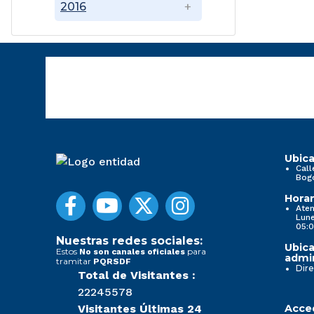
2016
Ubica
Call
Bog
Horar
Aten
Lune
05:0
Nuestras redes sociales:
Ubica
Estos
para
No son canales oficiales
admin
tramitar
PQRSDF
Dire
Total de Visitantes :
22245578
Visitantes Últimas 24
Acced