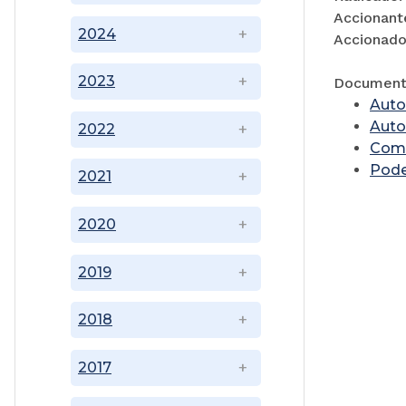
Accionant
2024
Accionado:
2023
Documen
Auto
Auto
2022
Comu
Pode
2021
2020
2019
2018
2017