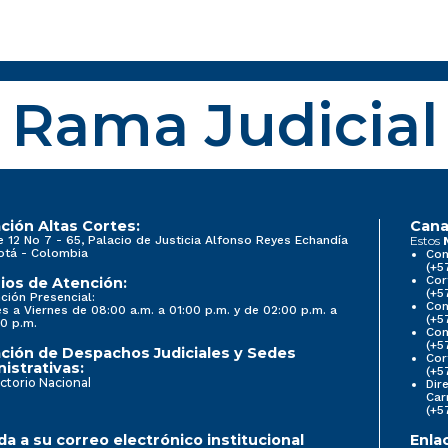
Rama Judicial
ción Altas Cortes:
Cana
e 12 No 7 - 65, Palacio de Justicia Alfonso Reyes Echandía
Estos
otá - Colombia
Con
(+5
Cor
ios de Atención:
(+5
ción Presencial:
Con
s a Viernes de 08:00 a.m. a 01:00 p.m. y de 02:00 p.m. a
(+5
0 p.m.
Com
(+5
ción de Despachos Judiciales y Sedes
Cor
istrativas:
(+5
ctorio Nacional
Dir
Car
(+5
a a su correo electrónico institucional
Enla