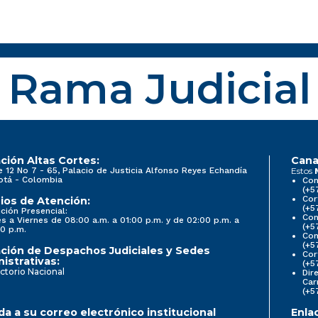
Rama Judicial
ción Altas Cortes:
Cana
e 12 No 7 - 65, Palacio de Justicia Alfonso Reyes Echandía
Estos
otá - Colombia
Con
(+5
Cor
ios de Atención:
(+5
ción Presencial:
Con
s a Viernes de 08:00 a.m. a 01:00 p.m. y de 02:00 p.m. a
(+5
0 p.m.
Com
(+5
ción de Despachos Judiciales y Sedes
Cor
istrativas:
(+5
ctorio Nacional
Dir
Car
(+5
a a su correo electrónico institucional
Enla