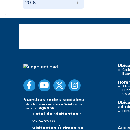
2016
Ubica
Call
Bog
Horar
Aten
Lune
05:0
Nuestras redes sociales:
Ubica
Estos
para
No son canales oficiales
admin
tramitar
PQRSDF
Dire
Total de Visitantes :
22245578
Visitantes Últimas 24
Acced