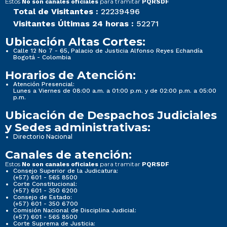
Estos
para tramitar
No son canales oficiales
PQRSDF
Total de Visitantes :
22239496
Visitantes Últimas 24 horas :
52271
Ubicación Altas Cortes:
Calle 12 No 7 - 65, Palacio de Justicia Alfonso Reyes Echandía
Bogotá - Colombia
Horarios de Atención:
Atención Presencial:
Lunes a Viernes de 08:00 a.m. a 01:00 p.m. y de 02:00 p.m. a 05:00
p.m.
Ubicación de Despachos Judiciales
y Sedes administrativas:
Directorio Nacional
Canales de atención:
Estos
para tramitar
No son canales oficiales
PQRSDF
Consejo Superior de la Judicatura:
(+57) 601 - 565 8500
Corte Constitucional:
(+57) 601 - 350 6200
Consejo de Estado:
(+57) 601 - 350 6700
Comisión Nacional de Disciplina Judicial:
(+57) 601 - 565 8500
Corte Suprema de Justicia: