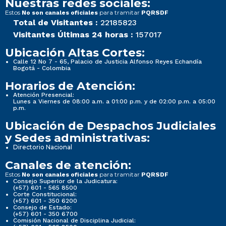
Nuestras redes sociales:
Estos
para tramitar
No son canales oficiales
PQRSDF
Total de Visitantes :
22185823
Visitantes Últimas 24 horas :
157017
Ubicación Altas Cortes:
Calle 12 No 7 - 65, Palacio de Justicia Alfonso Reyes Echandía
Bogotá - Colombia
Horarios de Atención:
Atención Presencial:
Lunes a Viernes de 08:00 a.m. a 01:00 p.m. y de 02:00 p.m. a 05:00
p.m.
Ubicación de Despachos Judiciales
y Sedes administrativas:
Directorio Nacional
Canales de atención:
Estos
para tramitar
No son canales oficiales
PQRSDF
Consejo Superior de la Judicatura:
(+57) 601 - 565 8500
Corte Constitucional:
(+57) 601 - 350 6200
Consejo de Estado:
(+57) 601 - 350 6700
Comisión Nacional de Disciplina Judicial: