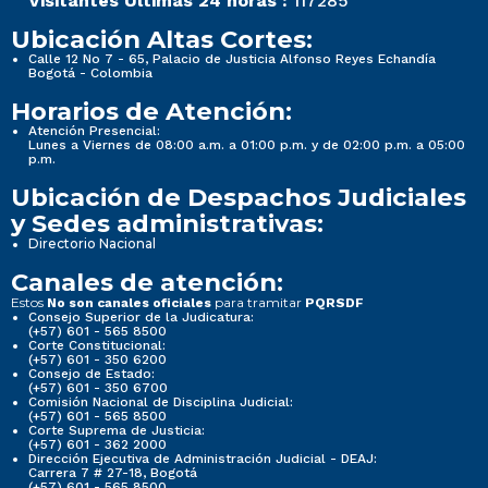
Visitantes Últimas 24 horas :
117285
Ubicación Altas Cortes:
Calle 12 No 7 - 65, Palacio de Justicia Alfonso Reyes Echandía
Bogotá - Colombia
Horarios de Atención:
Atención Presencial:
Lunes a Viernes de 08:00 a.m. a 01:00 p.m. y de 02:00 p.m. a 05:00
p.m.
Ubicación de Despachos Judiciales
y Sedes administrativas:
Directorio Nacional
Canales de atención:
Estos
para tramitar
No son canales oficiales
PQRSDF
Consejo Superior de la Judicatura:
(+57) 601 - 565 8500
Corte Constitucional:
(+57) 601 - 350 6200
Consejo de Estado:
(+57) 601 - 350 6700
Comisión Nacional de Disciplina Judicial:
(+57) 601 - 565 8500
Corte Suprema de Justicia:
(+57) 601 - 362 2000
Dirección Ejecutiva de Administración Judicial - DEAJ:
Carrera 7 # 27-18, Bogotá
(+57) 601 - 565 8500