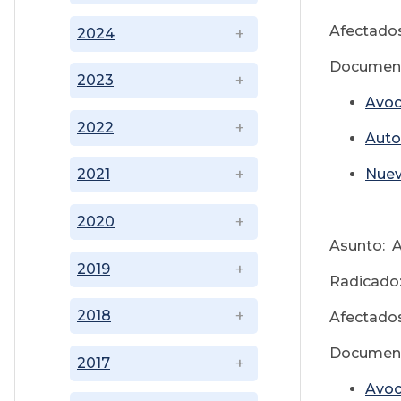
Afectados
2024
Document
2023
Avoc
2022
Auto
Nuev
2021
2020
Asunto: A
2019
Radicado
2018
Afectados
Document
2017
Avoc