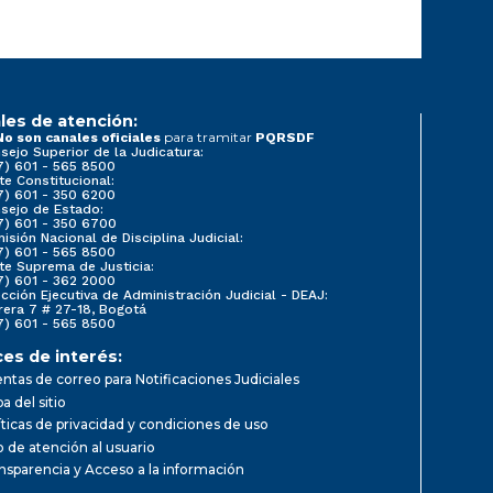
les de atención:
para tramitar
No son canales oficiales
PQRSDF
sejo Superior de la Judicatura:
7) 601 - 565 8500
te Constitucional:
7) 601 - 350 6200
sejo de Estado:
7) 601 - 350 6700
isión Nacional de Disciplina Judicial:
7) 601 - 565 8500
te Suprema de Justicia:
7) 601 - 362 2000
ección Ejecutiva de Administración Judicial - DEAJ:
rera 7 # 27-18, Bogotá
7) 601 - 565 8500
ces de interés:
ntas de correo para Notificaciones Judiciales
a del sitio
íticas de privacidad y condiciones de uso
io de atención al usuario
nsparencia y Acceso a la información