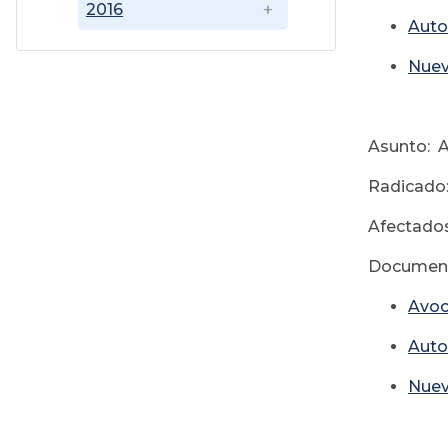
2016
Auto
Nuev
Asunto: A
Radicado
Afectado
Document
Avoc
Auto
Nuev