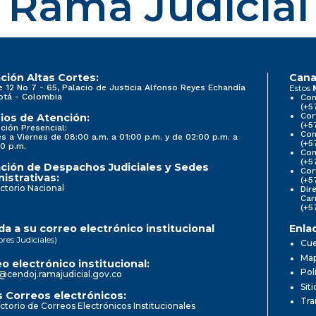
Rama Judicial
ción Altas Cortes:
Cana
e 12 No 7 - 65, Palacio de Justicia Alfonso Reyes Echandía
Estos
otá - Colombia
Con
(+5
Cor
ios de Atención:
(+5
ción Presencial:
Con
s a Viernes de 08:00 a.m. a 01:00 p.m. y de 02:00 p.m. a
(+5
0 p.m.
Com
(+5
ción de Despachos Judiciales y Sedes
Cor
istrativas:
(+5
ctorio Nacional
Dir
Car
(+5
a a su correo electrónico institucional
Enla
ores Judiciales)
Cue
Map
o electrónico institucional:
Pol
@cendoj.ramajudicial.gov.co
Sit
 Correos electrónicos:
Tra
ctorio de Correos Electrónicos Institucionales