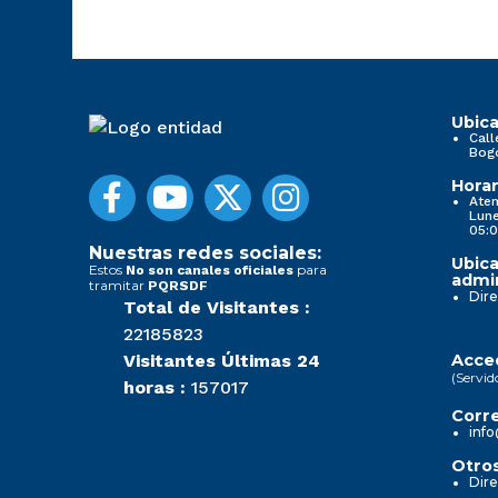
Ubica
Call
Bog
Horar
Aten
Lune
05:0
Nuestras redes sociales:
Ubica
Estos
para
No son canales oficiales
admin
tramitar
PQRSDF
Dire
Total de Visitantes :
22185823
Visitantes Últimas 24
Acced
(Servid
horas :
157017
Corre
info
Otros
Dire