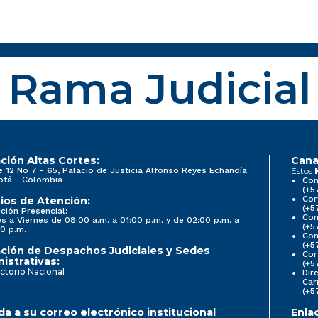
Rama Judicial
ción Altas Cortes:
Cana
e 12 No 7 - 65, Palacio de Justicia Alfonso Reyes Echandía
Estos
otá - Colombia
Con
(+5
Cor
ios de Atención:
(+5
ción Presencial:
Con
s a Viernes de 08:00 a.m. a 01:00 p.m. y de 02:00 p.m. a
(+5
0 p.m.
Com
(+5
ción de Despachos Judiciales y Sedes
Cor
istrativas:
(+5
ctorio Nacional
Dir
Car
(+5
a a su correo electrónico institucional
Enla