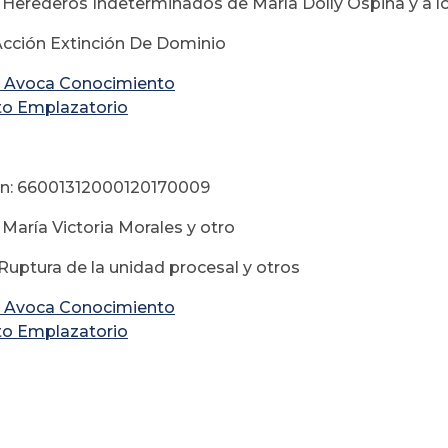
 Herederos Indeterminados de María Dolly Ospina y a 
Acción Extinción De Dominio
 Avoca Conocimiento
to Emplazatorio
ón: 66001312000120170009
 María Victoria Morales y otro
 Ruptura de la unidad procesal y otros
 Avoca Conocimiento
to Emplazatorio