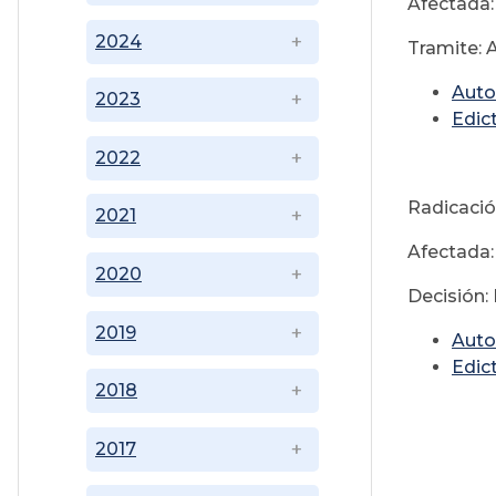
Afectada:
2024
Tramite: 
Auto
2023
Edic
2022
Radicaci
2021
Afectada:
2020
Decisión:
2019
Auto
Edic
2018
2017