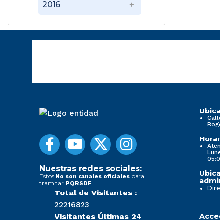
2016
Ubica
Call
Bog
Horar
Aten
Lune
05:0
Nuestras redes sociales:
Ubica
Estos
para
No son canales oficiales
admin
tramitar
PQRSDF
Dire
Total de Visitantes :
22216823
Visitantes Últimas 24
Acced