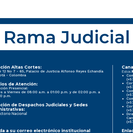
Rama Judicial
ción Altas Cortes:
Cana
e 12 No 7 - 65, Palacio de Justicia Alfonso Reyes Echandía
Estos
otá - Colombia
Con
(+5
Cor
ios de Atención:
(+5
ción Presencial:
Con
s a Viernes de 08:00 a.m. a 01:00 p.m. y de 02:00 p.m. a
(+5
0 p.m.
Com
(+5
ción de Despachos Judiciales y Sedes
Cor
istrativas:
(+5
ctorio Nacional
Dir
Car
(+5
a a su correo electrónico institucional
Enla