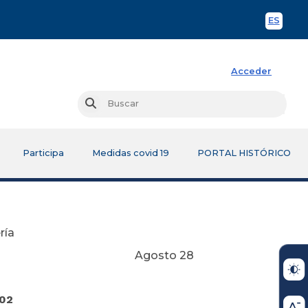
ES
Spani
Acceder
Busc
Buscar
Participa
Medidas covid 19
PORTAL HISTÓRICO
ría
o 28
02