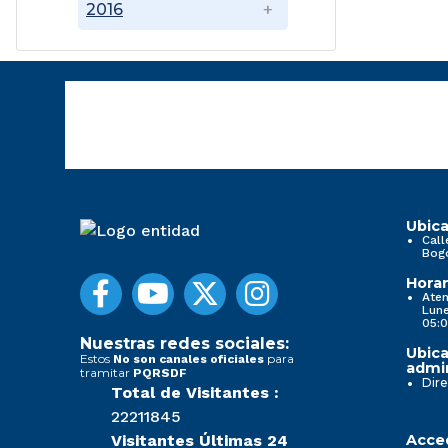
2016
Ubica
Call
Bog
Horar
Aten
Lune
05:0
Nuestras redes sociales:
Ubica
Estos
para
No son canales oficiales
admin
tramitar
PQRSDF
Dire
Total de Visitantes :
22211845
Visitantes Últimas 24
Acced