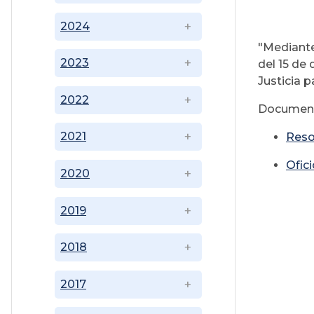
2024
"Mediante
2023
del 15 de 
Justicia 
2022
Document
2021
Reso
Ofic
2020
2019
2018
2017