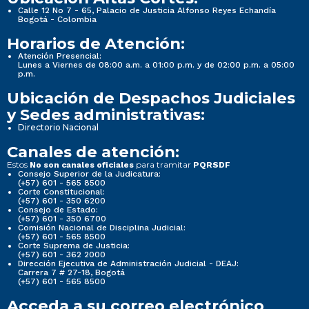
Calle 12 No 7 - 65, Palacio de Justicia Alfonso Reyes Echandía
Bogotá - Colombia
Horarios de Atención:
Atención Presencial:
Lunes a Viernes de 08:00 a.m. a 01:00 p.m. y de 02:00 p.m. a 05:00
p.m.
Ubicación de Despachos Judiciales
y Sedes administrativas:
Directorio Nacional
Canales de atención:
Estos
para tramitar
No son canales oficiales
PQRSDF
Consejo Superior de la Judicatura:
(+57) 601 - 565 8500
Corte Constitucional:
(+57) 601 - 350 6200
Consejo de Estado:
(+57) 601 - 350 6700
Comisión Nacional de Disciplina Judicial:
(+57) 601 - 565 8500
Corte Suprema de Justicia:
(+57) 601 - 362 2000
Dirección Ejecutiva de Administración Judicial - DEAJ:
Carrera 7 # 27-18, Bogotá
(+57) 601 - 565 8500
Acceda a su correo electrónico