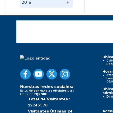
2016
Ubica
Call
Bog
Horar
Aten
Lune
05:0
Nuestras redes sociales:
Ubica
Estos
para
No son canales oficiales
admin
tramitar
PQRSDF
Dire
Total de Visitantes :
22245578
Visitantes Últimas 24
Acced