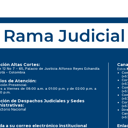
Rama Judicial
ción Altas Cortes:
Cana
e 12 No 7 - 65, Palacio de Justicia Alfonso Reyes Echandía
Estos
otá - Colombia
Con
(+5
Cor
ios de Atención:
(+5
ción Presencial:
Con
s a Viernes de 08:00 a.m. a 01:00 p.m. y de 02:00 p.m. a
(+5
0 p.m.
Com
(+5
ción de Despachos Judiciales y Sedes
Cor
istrativas:
(+5
ctorio Nacional
Dir
Car
(+5
a a su correo electrónico institucional
Enla