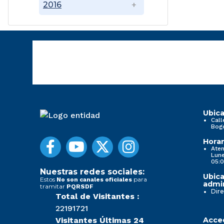
2016
Ubica
Call
Bog
Horar
Aten
Lune
05:0
Nuestras redes sociales:
Ubica
Estos
para
No son canales oficiales
admin
tramitar
PQRSDF
Dire
Total de Visitantes :
22191721
Visitantes Últimas 24
Acced