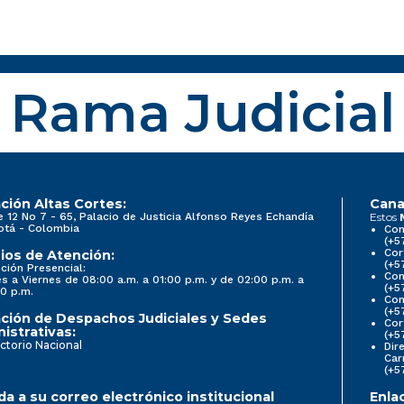
Rama Judicial
ción Altas Cortes:
Cana
e 12 No 7 - 65, Palacio de Justicia Alfonso Reyes Echandía
Estos
otá - Colombia
Con
(+5
Cor
ios de Atención:
(+5
ción Presencial:
Con
s a Viernes de 08:00 a.m. a 01:00 p.m. y de 02:00 p.m. a
(+5
0 p.m.
Com
(+5
ción de Despachos Judiciales y Sedes
Cor
istrativas:
(+5
ctorio Nacional
Dir
Car
(+5
a a su correo electrónico institucional
Enla