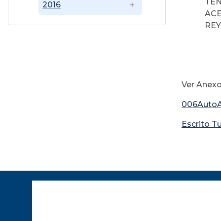
TEN
2016
ACE
REY
Ver Anex
006Auto
Escrito T