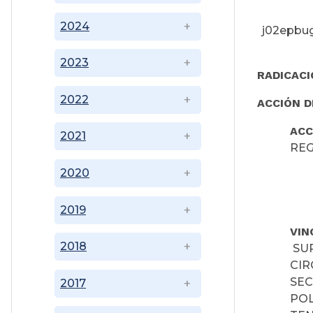
2024
j02epbug
2023
RADICACI
2022
ACCIÓN D
ACC
2021
REG
2020
2019
VIN
2018
SUP
CIR
SEC
2017
POL