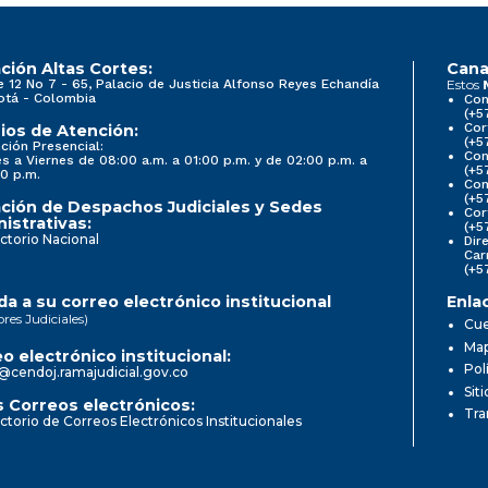
ción Altas Cortes:
Cana
e 12 No 7 - 65, Palacio de Justicia Alfonso Reyes Echandía
Estos
otá - Colombia
Con
(+5
Cor
ios de Atención:
(+5
ción Presencial:
Con
s a Viernes de 08:00 a.m. a 01:00 p.m. y de 02:00 p.m. a
(+5
0 p.m.
Com
(+5
ción de Despachos Judiciales y Sedes
Cor
istrativas:
(+5
ctorio Nacional
Dir
Car
(+5
a a su correo electrónico institucional
Enla
ores Judiciales)
Cue
Map
o electrónico institucional:
Pol
@cendoj.ramajudicial.gov.co
Sit
 Correos electrónicos:
Tra
ctorio de Correos Electrónicos Institucionales