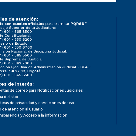
les de atención:
para tramitar
No son canales oficiales
PQRSDF
sejo Superior de la Judicatura:
7) 601 - 565 8500
te Constitucional:
7) 601 - 350 6200
sejo de Estado:
7) 601 - 350 6700
isión Nacional de Disciplina Judicial:
7) 601 - 565 8500
te Suprema de Justicia:
7) 601 - 362 2000
ección Ejecutiva de Administración Judicial - DEAJ:
rera 7 # 27-18, Bogotá
7) 601 - 565 8500
ces de interés:
ntas de correo para Notificaciones Judiciales
a del sitio
íticas de privacidad y condiciones de uso
io de atención al usuario
nsparencia y Acceso a la información