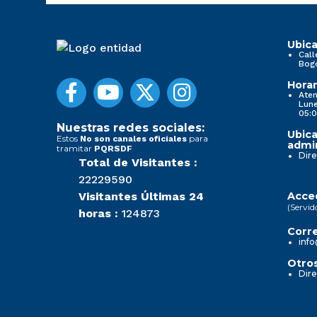
Ubica
Call
Bog
Horar
Aten
Lune
05:0
Nuestras redes sociales:
Ubica
Estos
para
No son canales oficiales
admin
tramitar
PQRSDF
Dire
Total de Visitantes :
22229590
Visitantes Últimas 24
Acced
(Servid
horas :
124873
Corre
info
Otros
Dire