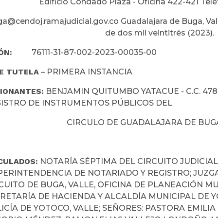
Edificio Condado Plaza - Oficina 422-421 Telé
a@cendoj.ramajudicial.gov.co Guadalajara de Buga, Vall
de dos mil veintitrés (2023).
ÓN:
76111-31-87-002-2023-00035-00
E TUTELA
– PRIMERA INSTANCIA
IONANTES:
BENJAMIN QUITUMBO YATACUE - C.C. 47
ISTRO DE INSTRUMENTOS PÚBLICOS DEL
CIRCULO DE GUADALAJARA DE BUGA, V
CULADOS:
NOTARÍA SÉPTIMA DEL CIRCUITO JUDICIAL 
ERINTENDENCIA DE NOTARIADO Y REGISTRO; JUZGA
CUITO DE BUGA, VALLE, OFICINA DE PLANEACIÓN MU
RETARÍA DE HACIENDA Y ALCALDÍA MUNICIPAL DE Y
ICÍA DE YOTOCO, VALLE; SEÑORES: PASTORA EMILI