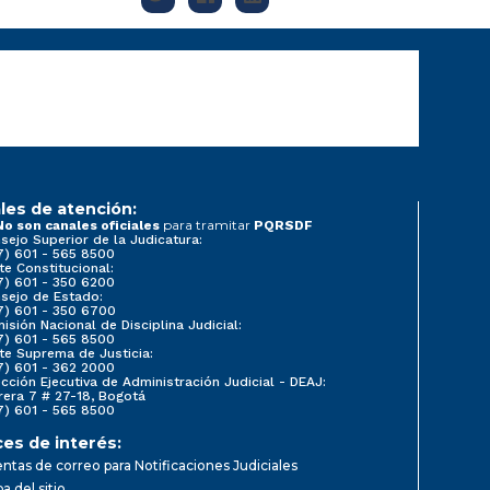
les de atención:
para tramitar
No son canales oficiales
PQRSDF
sejo Superior de la Judicatura:
7) 601 - 565 8500
te Constitucional:
7) 601 - 350 6200
sejo de Estado:
7) 601 - 350 6700
isión Nacional de Disciplina Judicial:
7) 601 - 565 8500
te Suprema de Justicia:
7) 601 - 362 2000
ección Ejecutiva de Administración Judicial - DEAJ:
rera 7 # 27-18, Bogotá
7) 601 - 565 8500
ces de interés:
ntas de correo para Notificaciones Judiciales
a del sitio