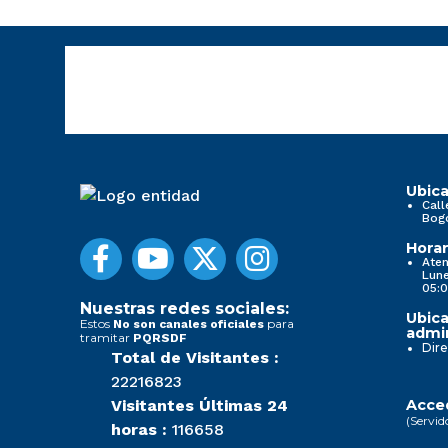
Ubica
Call
Bog
Horar
Aten
Lune
05:0
Nuestras redes sociales:
Ubica
Estos
para
No son canales oficiales
admin
tramitar
PQRSDF
Dire
Total de Visitantes :
22216823
Visitantes Últimas 24
Acced
(Servid
horas :
116658