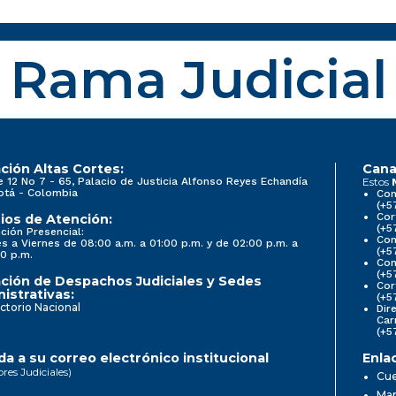
Rama Judicial
ción Altas Cortes:
Cana
e 12 No 7 - 65, Palacio de Justicia Alfonso Reyes Echandía
Estos
otá - Colombia
Con
(+5
Cor
ios de Atención:
(+5
ción Presencial:
Con
s a Viernes de 08:00 a.m. a 01:00 p.m. y de 02:00 p.m. a
(+5
0 p.m.
Com
(+5
ción de Despachos Judiciales y Sedes
Cor
istrativas:
(+5
ctorio Nacional
Dir
Car
(+5
a a su correo electrónico institucional
Enla
ores Judiciales)
Cue
Map