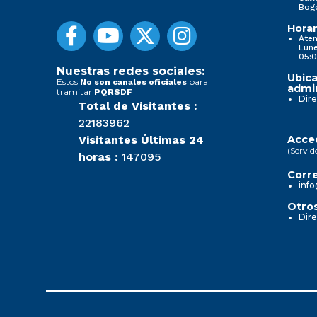
Bog
Horar
Aten
Lune
05:0
Nuestras redes sociales:
Ubica
Estos
para
No son canales oficiales
admin
tramitar
PQRSDF
Dire
Total de Visitantes :
22183962
Visitantes Últimas 24
Acced
(Servid
horas :
147095
Corre
info
Otros
Dire