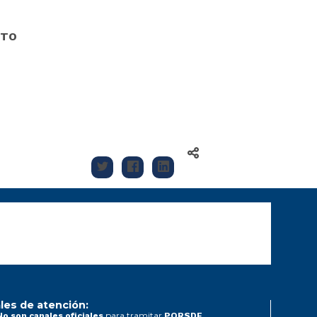
NTO
les de atención:
para tramitar
No son canales oficiales
PQRSDF