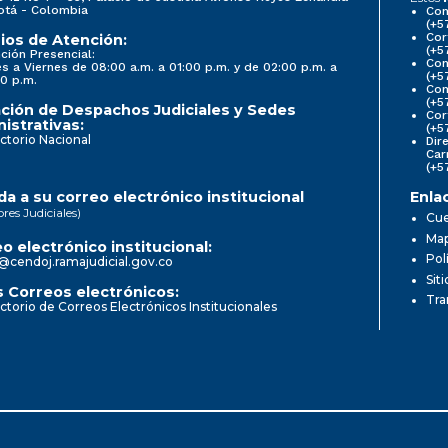
otá - Colombia
Con
(+5
Cor
ios de Atención:
(+5
ción Presencial:
Con
s a Viernes de 08:00 a.m. a 01:00 p.m. y de 02:00 p.m. a
(+5
0 p.m.
Com
(+5
ción de Despachos Judiciales y Sedes
Cor
istrativas:
(+5
ctorio Nacional
Dir
Car
(+5
a a su correo electrónico institucional
Enla
ores Judiciales)
Cue
Map
o electrónico institucional:
Pol
@cendoj.ramajudicial.gov.co
Sit
 Correos electrónicos:
Tra
ctorio de Correos Electrónicos Institucionales