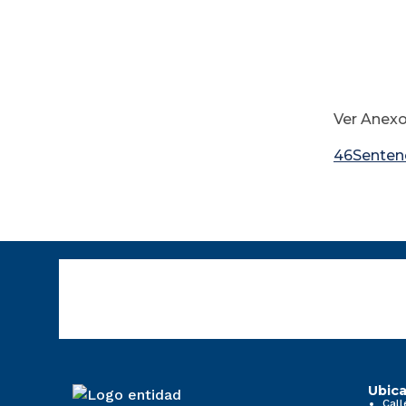
Ver Anex
46Senten
Ubica
Call