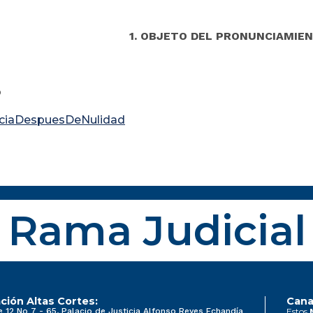
1. OBJETO DEL PRONUNCIAMIE
o
ciaDespuesDeNulidad
Rama Judicial
ción Altas Cortes:
Cana
e 12 No 7 - 65, Palacio de Justicia Alfonso Reyes Echandía
Estos