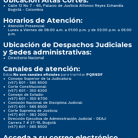
Ubicación Altas Cortes:
Calle 12 No 7 - 65, Palacio de Justicia Alfonso Reyes Echandía
Bogotá - Colombia
Horarios de Atención:
Atención Presencial:
Lunes a Viernes de 08:00 a.m. a 01:00 p.m. y de 02:00 p.m. a 05:00
p.m.
Ubicación de Despachos Judiciales
y Sedes administrativas:
Directorio Nacional
Canales de atención:
Estos
para tramitar
No son canales oficiales
PQRSDF
Consejo Superior de la Judicatura:
(+57) 601 - 565 8500
Corte Constitucional:
(+57) 601 - 350 6200
Consejo de Estado:
(+57) 601 - 350 6700
Comisión Nacional de Disciplina Judicial:
(+57) 601 - 565 8500
Corte Suprema de Justicia:
(+57) 601 - 362 2000
Dirección Ejecutiva de Administración Judicial - DEAJ:
Carrera 7 # 27-18, Bogotá
(+57) 601 - 565 8500
Acceda a su correo electrónico