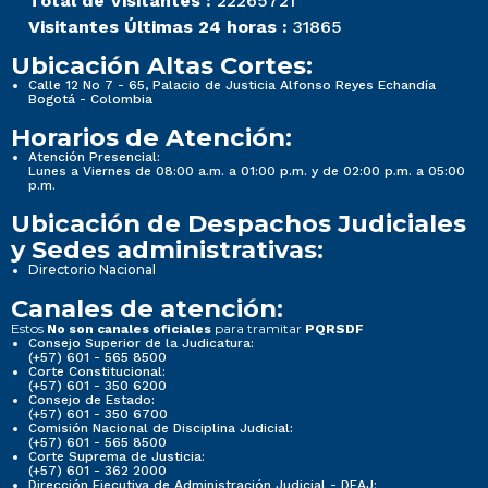
Total de Visitantes :
22265721
Visitantes Últimas 24 horas :
31865
Ubicación Altas Cortes:
Calle 12 No 7 - 65, Palacio de Justicia Alfonso Reyes Echandía
Bogotá - Colombia
Horarios de Atención:
Atención Presencial:
Lunes a Viernes de 08:00 a.m. a 01:00 p.m. y de 02:00 p.m. a 05:00
p.m.
Ubicación de Despachos Judiciales
y Sedes administrativas:
Directorio Nacional
Canales de atención:
Estos
para tramitar
No son canales oficiales
PQRSDF
Consejo Superior de la Judicatura:
(+57) 601 - 565 8500
Corte Constitucional:
(+57) 601 - 350 6200
Consejo de Estado:
(+57) 601 - 350 6700
Comisión Nacional de Disciplina Judicial:
(+57) 601 - 565 8500
Corte Suprema de Justicia:
(+57) 601 - 362 2000
Dirección Ejecutiva de Administración Judicial - DEAJ: