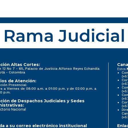
Rama Judicial
ción Altas Cortes:
Cana
e 12 No 7 - 65, Palacio de Justicia Alfonso Reyes Echandía
Estos
otá - Colombia
Con
(+5
Cor
ios de Atención:
(+5
ción Presencial:
Con
s a Viernes de 08:00 a.m. a 01:00 p.m. y de 02:00 p.m. a
(+5
0 p.m.
Com
(+5
ción de Despachos Judiciales y Sedes
Cor
istrativas:
(+5
ctorio Nacional
Dir
Car
(+5
a a su correo electrónico institucional
Enla