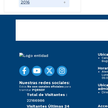
2016
Ubica
Call
Bog
Horar
Aten
Lune
05:0
Nuestras redes sociales:
Ubica
Estos
para
No son canales oficiales
admin
tramitar
PQRSDF
Dire
Total de Visitantes :
22166986
Visitantes Últimas 24
Acced