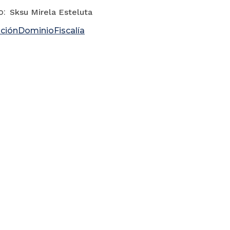
o:
Sksu Mirela Esteluta
nciónDominioFiscalía