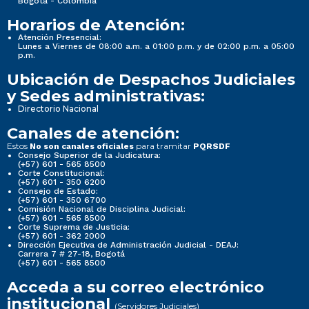
Bogotá - Colombia
Horarios de Atención:
Atención Presencial:
Lunes a Viernes de 08:00 a.m. a 01:00 p.m. y de 02:00 p.m. a 05:00
p.m.
Ubicación de Despachos Judiciales
y Sedes administrativas:
Directorio Nacional
Canales de atención:
Estos
para tramitar
No son canales oficiales
PQRSDF
Consejo Superior de la Judicatura:
(+57) 601 - 565 8500
Corte Constitucional:
(+57) 601 - 350 6200
Consejo de Estado:
(+57) 601 - 350 6700
Comisión Nacional de Disciplina Judicial:
(+57) 601 - 565 8500
Corte Suprema de Justicia:
(+57) 601 - 362 2000
Dirección Ejecutiva de Administración Judicial - DEAJ:
Carrera 7 # 27-18, Bogotá
(+57) 601 - 565 8500
Acceda a su correo electrónico
institucional
(Servidores Judiciales)