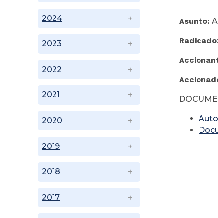
S
2024
Asunto:
A
Radicado
2023
Accionan
2022
Accionad
2021
DOCUME
Auto
2020
Doc
2019
2018
2017