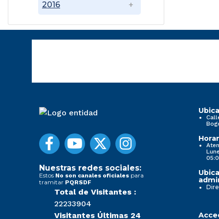
2016
Ubica
Call
Bog
Horar
Aten
Lune
05:0
Nuestras redes sociales:
Ubica
Estos
para
No son canales oficiales
admin
tramitar
PQRSDF
Dire
Total de Visitantes :
22233904
Visitantes Últimas 24
Acced