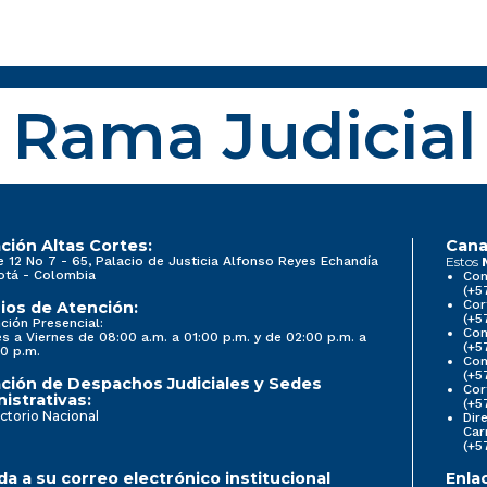
Rama Judicial
ción Altas Cortes:
Cana
e 12 No 7 - 65, Palacio de Justicia Alfonso Reyes Echandía
Estos
otá - Colombia
Con
(+5
Cor
ios de Atención:
(+5
ción Presencial:
Con
s a Viernes de 08:00 a.m. a 01:00 p.m. y de 02:00 p.m. a
(+5
0 p.m.
Com
(+5
ción de Despachos Judiciales y Sedes
Cor
istrativas:
(+5
ctorio Nacional
Dir
Car
(+5
a a su correo electrónico institucional
Enla