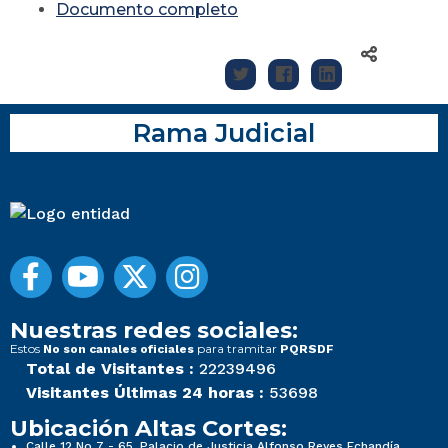
D
ocumento completo
Rama Judicial
Nuestras redes sociales:
Estos
para tramitar
No son canales oficiales
PQRSDF
Total de Visitantes :
22239496
Visitantes Últimas 24 horas :
53698
Ubicación Altas Cortes:
Calle 12 No 7 - 65, Palacio de Justicia Alfonso Reyes Echandía