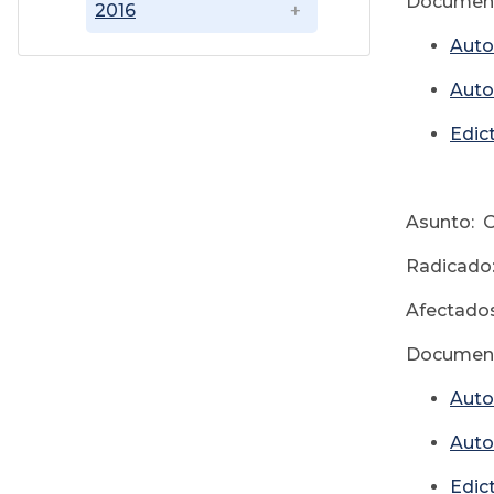
Document
2016
Auto
Auto
Edic
Asunto: 
Radicado
Afectados
Document
Auto
Auto
Edic