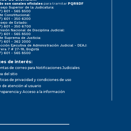
para tramitar
No son canales oficiales
PQRSDF
sejo Superior de la Judicatura:
7) 601 - 565 8500
te Constitucional:
7) 601 - 350 6200
sejo de Estado:
7) 601 - 350 6700
isión Nacional de Disciplina Judicial:
7) 601 - 565 8500
te Suprema de Justicia:
7) 601 - 362 2000
ección Ejecutiva de Administración Judicial - DEAJ:
rera 7 # 27-18, Bogotá
7) 601 - 565 8500
ces de interés:
ntas de correo para Notificaciones Judiciales
a del sitio
íticas de privacidad y condiciones de uso
io de atención al usuario
nsparencia y Acceso a la información