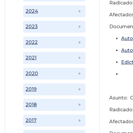
Radicado
2024
Afectados
Document
2023
Auto
2022
Auto
2021
Edic
2020
2019
Asunto: 
2018
Radicado
2017
Afectados