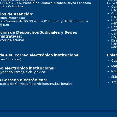
e 12 No 7 - 65, Palacio de Justicia Alfonso Reyes Echandía
Estos
otá - Colombia
Con
(+5
Cor
ios de Atención:
(+5
ción Presencial:
Con
s a Viernes de 08:00 a.m. a 01:00 p.m. y de 02:00 p.m. a
(+5
0 p.m.
Com
(+5
ción de Despachos Judiciales y Sedes
Cor
istrativas:
(+5
ctorio Nacional
Dir
Car
(+5
a a su correo electrónico institucional
Enla
ores Judiciales)
Cue
Map
o electrónico institucional:
Pol
@cendoj.ramajudicial.gov.co
Sit
 Correos electrónicos:
Tra
ctorio de Correos Electrónicos Institucionales