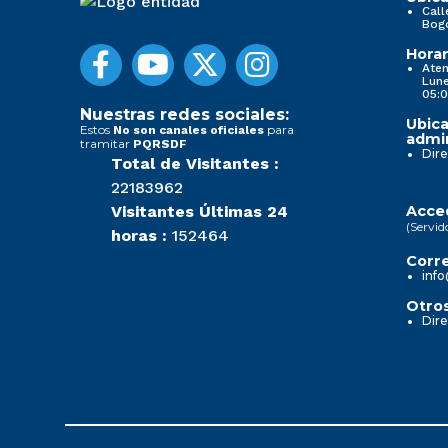
Call
Bog
Horar
Aten
Lune
05:0
Nuestras redes sociales:
Ubica
Estos
para
No son canales oficiales
admin
tramitar
PQRSDF
Dire
Total de Visitantes :
22183962
Visitantes Últimas 24
Acced
(Servid
horas :
152464
Corre
info
Otros
Dire