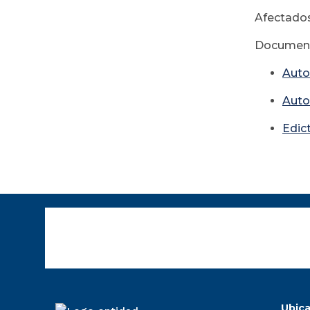
Afectados
Document
Auto
Auto
Edic
Ubica