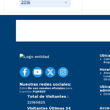
2016
Ubica
Call
Bog
Horar
Aten
Lune
05:0
Nuestras redes sociales:
Ubica
Estos
para
No son canales oficiales
admin
tramitar
PQRSDF
Dire
Total de Visitantes :
22165825
Visitantes Últimas 24
Acced