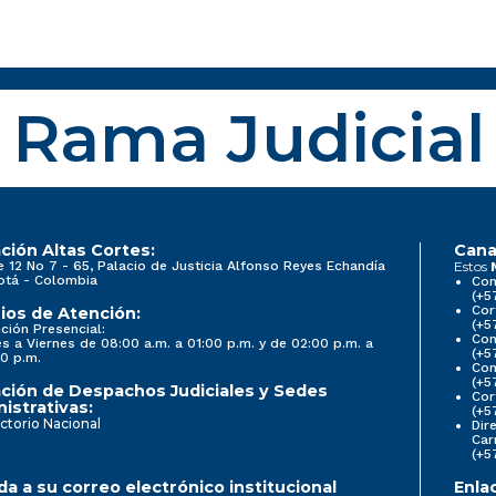
Rama Judicial
ción Altas Cortes:
Cana
e 12 No 7 - 65, Palacio de Justicia Alfonso Reyes Echandía
Estos
otá - Colombia
Con
(+5
Cor
ios de Atención:
(+5
ción Presencial:
Con
s a Viernes de 08:00 a.m. a 01:00 p.m. y de 02:00 p.m. a
(+5
0 p.m.
Com
(+5
ción de Despachos Judiciales y Sedes
Cor
istrativas:
(+5
ctorio Nacional
Dir
Car
(+5
a a su correo electrónico institucional
Enla