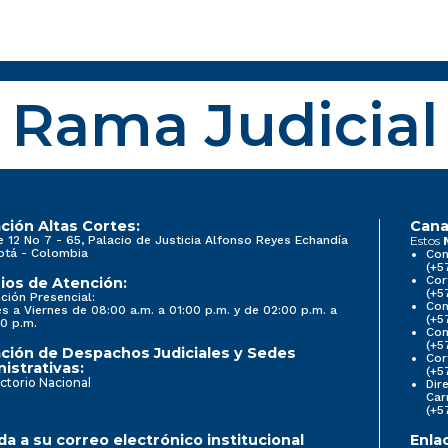
Rama Judicial
ción Altas Cortes:
Cana
e 12 No 7 - 65, Palacio de Justicia Alfonso Reyes Echandía
Estos
otá - Colombia
Con
(+5
Cor
ios de Atención:
(+5
ción Presencial:
Con
s a Viernes de 08:00 a.m. a 01:00 p.m. y de 02:00 p.m. a
(+5
0 p.m.
Com
(+5
ción de Despachos Judiciales y Sedes
Cor
istrativas:
(+5
ctorio Nacional
Dir
Car
(+5
a a su correo electrónico institucional
Enla