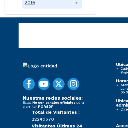
2016
Ubica
Call
Bog
Horar
Aten
Lune
05:0
Nuestras redes sociales:
Ubica
Estos
para
No son canales oficiales
admin
tramitar
PQRSDF
Dire
Total de Visitantes :
22245578
Visitantes Últimas 24
Acced