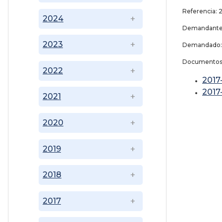
Referencia:
2024
Demandante:
2023
Demandado: I
Documentos
2022
201
201
2021
2020
2019
2018
2017