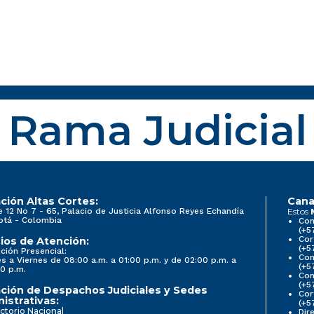
Rama Judicial
ción Altas Cortes:
Cana
e 12 No 7 - 65, Palacio de Justicia Alfonso Reyes Echandía
Estos
otá - Colombia
Con
(+5
Cor
ios de Atención:
(+5
ción Presencial:
Con
s a Viernes de 08:00 a.m. a 01:00 p.m. y de 02:00 p.m. a
(+5
0 p.m.
Com
(+5
ción de Despachos Judiciales y Sedes
Cor
istrativas:
(+5
ctorio Nacional
Dir