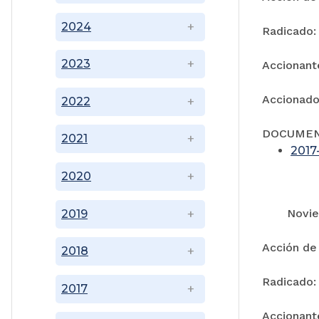
2024
Radicado:
2023
Accionant
Accionado
2022
DOCUME
2021
2017
2020
Noviemb
2019
Acción de
2018
Radicado:
2017
Accionant