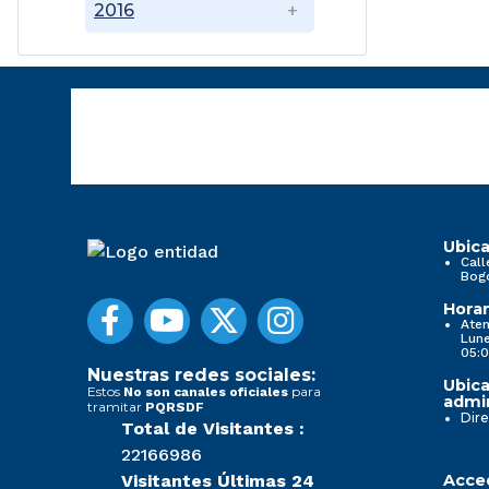
2016
Ubica
Call
Bog
Horar
Aten
Lune
05:0
Nuestras redes sociales:
Ubica
Estos
para
No son canales oficiales
admin
tramitar
PQRSDF
Dire
Total de Visitantes :
22166986
Visitantes Últimas 24
Acced