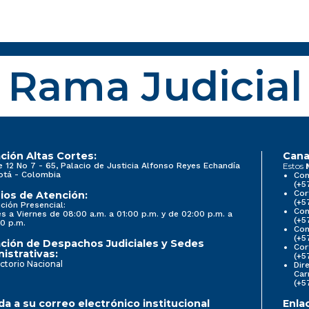
Rama Judicial
ción Altas Cortes:
Cana
e 12 No 7 - 65, Palacio de Justicia Alfonso Reyes Echandía
Estos
otá - Colombia
Con
(+5
Cor
ios de Atención:
(+5
ción Presencial:
Con
s a Viernes de 08:00 a.m. a 01:00 p.m. y de 02:00 p.m. a
(+5
0 p.m.
Com
(+5
ción de Despachos Judiciales y Sedes
Cor
istrativas:
(+5
ctorio Nacional
Dir
Car
(+5
a a su correo electrónico institucional
Enla