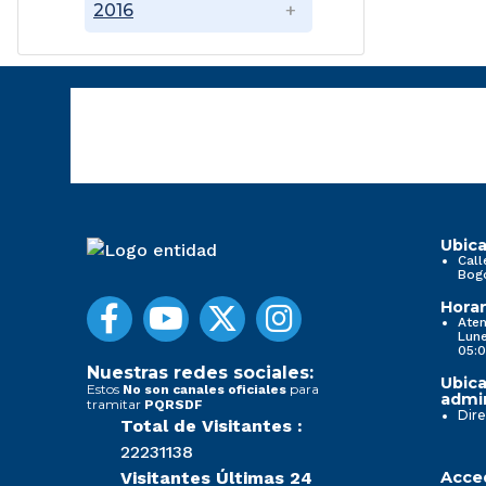
2016
Ubica
Call
Bog
Horar
Aten
Lune
05:0
Nuestras redes sociales:
Ubica
Estos
para
No son canales oficiales
admin
tramitar
PQRSDF
Dire
Total de Visitantes :
22231138
Visitantes Últimas 24
Acced