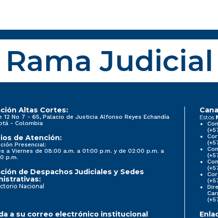
Rama Judicial
ción Altas Cortes:
Cana
e 12 No 7 - 65, Palacio de Justicia Alfonso Reyes Echandía
Estos
otá - Colombia
Con
(+5
Cor
ios de Atención:
(+5
ción Presencial:
Con
s a Viernes de 08:00 a.m. a 01:00 p.m. y de 02:00 p.m. a
(+5
0 p.m.
Com
(+5
ción de Despachos Judiciales y Sedes
Cor
istrativas:
(+5
ctorio Nacional
Dir
Car
(+5
a a su correo electrónico institucional
Enla