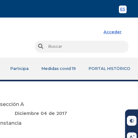
ES
Spani
Acceder
Busc
Buscar
Participa
Medidas covid 19
PORTAL HISTÓRICO
bsección A
e 2017
Instancia