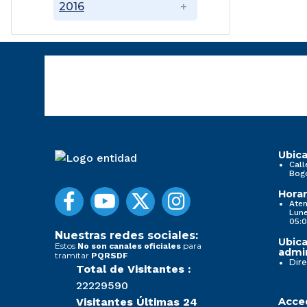
2016
Ubica
Call
Bog
Horar
Aten
Lune
05:0
Nuestras redes sociales:
Ubica
Estos
para
No son canales oficiales
admin
tramitar
PQRSDF
Dire
Total de Visitantes :
22229590
Visitantes Últimas 24
Acced