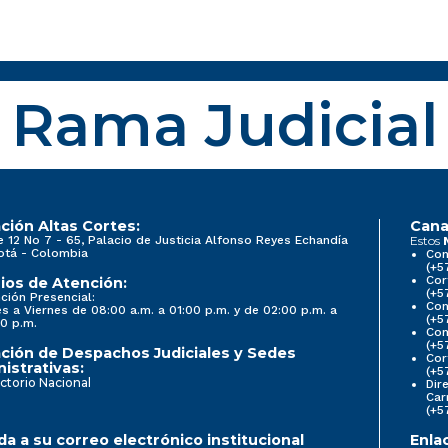
Rama Judicial
ción Altas Cortes:
Cana
e 12 No 7 - 65, Palacio de Justicia Alfonso Reyes Echandía
Estos
otá - Colombia
Con
(+5
Cor
ios de Atención:
(+5
ción Presencial:
Con
s a Viernes de 08:00 a.m. a 01:00 p.m. y de 02:00 p.m. a
(+5
0 p.m.
Com
(+5
ción de Despachos Judiciales y Sedes
Cor
istrativas:
(+5
ctorio Nacional
Dir
Car
(+5
a a su correo electrónico institucional
Enla